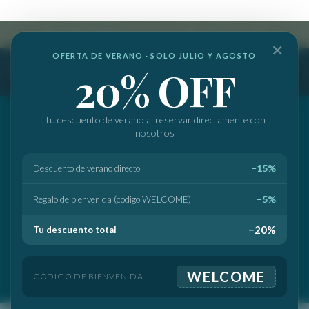
info@marbellabanussuites.com
|
+34 682 512 237
✕
OFERTA DE VERANO · SOLO JULIO Y AGOSTO
20% OFF
Tu descuento de verano al reservar directamente con
nosotros
−15%
Descuento de verano directo
−5%
Regalo de bienvenida (código WELCOME)
−20%
Tu descuento total
WELCOME
CÓDIGO DE BIENVENIDA