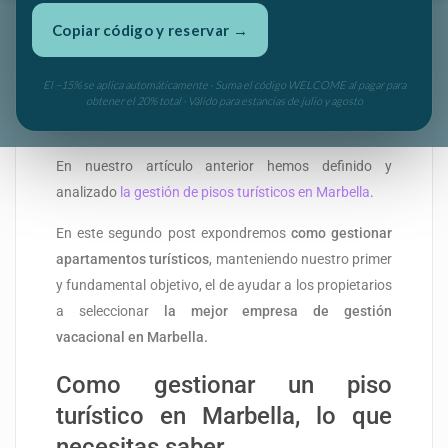
Copiar código y reservar →
Como gestionar apartamentos
turísticos en Marbella y Puerto
El −15% se aplica automáticamente · Suma el código WELCOME al pagar para
obtener el 20% total · Válido para estancias de julio y agosto
Banús
En nuestro artículo anterior hemos definido y
analizado
la gestión de pisos turísticos en Marbella
.
En este segundo post expondremos
como gestionar
apartamentos turísticos
, manteniendo nuestro primer
y fundamental objetivo, el de ayudar a los propietarios
a seleccionar
la mejor empresa de gestión
vacacional en Marbella.
Como gestionar un piso
turístico en Marbella, lo que
necesitas saber