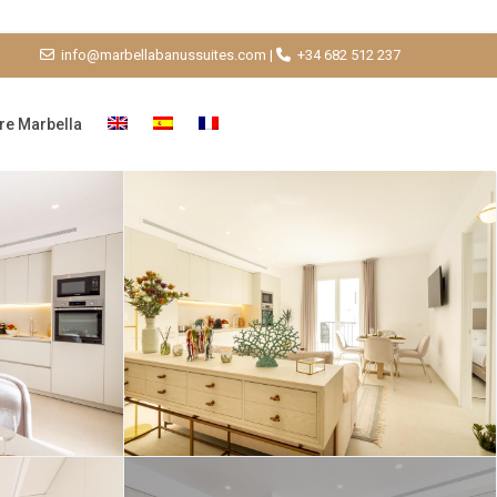
info@marbellabanussuites.com
|
+34 682 512 237
re Marbella