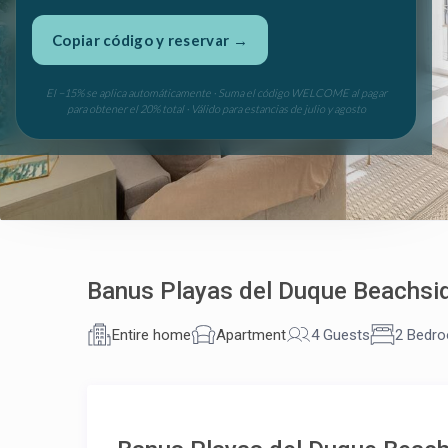
Copiar código y reservar →
El −15% se aplica automáticamente · Suma el código WELCOME al pagar
para obtener el 20% total · Válido para estancias de julio y agosto
Banus Playas del Duque Beachsi
Entire home
Apartment
4 Guests
2 Bedr