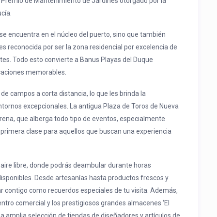
er Premio de Mantenimiento de Jardines otorgado por la
cía.
e encuentra en el núcleo del puerto, sino que también
s reconocida por ser la zona residencial por excelencia de
antes. Todo esto convierte a Banus Playas del Duque
acaciones memorables.
e campos a corta distancia, lo que les brinda la
entornos excepcionales. La antigua Plaza de Toros de Nueva
rena, que alberga todo tipo de eventos, especialmente
 primera clase para aquellos que buscan una experiencia
 aire libre, donde podrás deambular durante horas
disponibles. Desde artesanías hasta productos frescos y
ar contigo como recuerdos especiales de tu visita. Además,
entro comercial y los prestigiosos grandes almacenes ‘El
una amplia selección de tiendas de diseñadores y artículos de