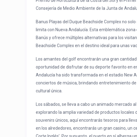
Premio de Horticultura de la Costa del Sol y el Prim
Consejería de Medio Ambiente de la Junta de Andalu
Banus Playas del Duque Beachside Complex no solo s
limita con Nueva Andalucía. Esta emblemática zona e
Banús y ofrece múltiples alternativas para los visit
Beachside Complex en el destino ideal para unas v
Los amantes del golf encontrarán una gran cantidad d
oportunidad de disfrutar de su deporte favorito en 
Andalucía ha sido transformada en el estadio New A
conciertos de música, brindando entretenimiento de
cultural única.
Los sábados, se lleva a cabo un animado mercado al
explorando la amplia variedad de productos locales 
souvenirs únicos, aquí encontrarás tesoros para llev
en los alrededores, encontrarás un gran casino, un c
Corte Inglés’. Por supuesto, el puerto en sí alberga 