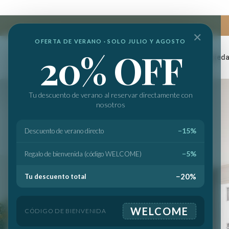
✕
OFERTA DE VERANO · SOLO JULIO Y AGOSTO
20% OFF
Home
Servicios
Propied
Tu descuento de verano al reservar directamente con
nosotros
−15%
Descuento de verano directo
−5%
Regalo de bienvenida (código WELCOME)
−20%
Tu descuento total
WELCOME
CÓDIGO DE BIENVENIDA