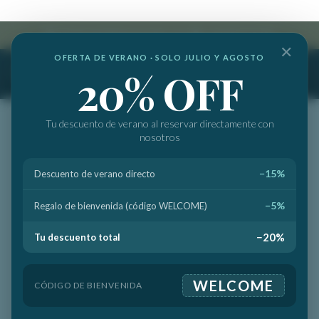
info@marbellabanussuites.com
|
+34 682 512 237
✕
OFERTA DE VERANO · SOLO JULIO Y AGOSTO
20% OFF
Tu descuento de verano al reservar directamente con
nosotros
−15%
Descuento de verano directo
SU TRANQUILIDAD ES LO PRIMERO
−5%
Regalo de bienvenida (código WELCOME)
−20%
Tu descuento total
Por Qué los Huéspedes
Confían
WELCOME
CÓDIGO DE BIENVENIDA
en Marbella Banús Suites