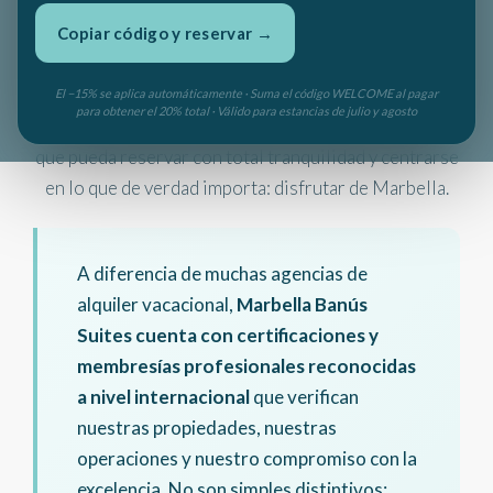
Copiar código y reservar →
Valoramos su confianza y su seguridad. Por ello,
Marbella Banús Suites ha invertido en las más altas
El −15% se aplica automáticamente · Suma el código WELCOME al pagar
para obtener el 20% total · Válido para estancias de julio y agosto
certificaciones y membresías internacionales, para
que pueda reservar con total tranquilidad y centrarse
en lo que de verdad importa: disfrutar de Marbella.
A diferencia de muchas agencias de
alquiler vacacional,
Marbella Banús
Suites cuenta con certificaciones y
membresías profesionales reconocidas
a nivel internacional
que verifican
nuestras propiedades, nuestras
operaciones y nuestro compromiso con la
excelencia. No son simples distintivos: