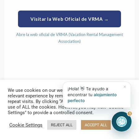
Visitar la Web Oficial de VRMA →
Abre la web oficial de VRMA (Vacation Rental Management
Association)
×
We use cookies on our website to give you the most
EXCELENCIA EN TURISMO DE GOLF
relevant experience by remembering your preferences and
repeat visits. By clicking “ACCEPT ALL”, you consent to the
use of ALL the cookies. However, you may visit "Cookie
IAGTO:
Reconocimiento
Settings" to provide a controlled consent.
1
Global en Turismo de Golf
Cookie Settings
REJECT ALL
ACCEPT ALL
➤
Marbella Banús Suites es miembro de
IAGTO — la