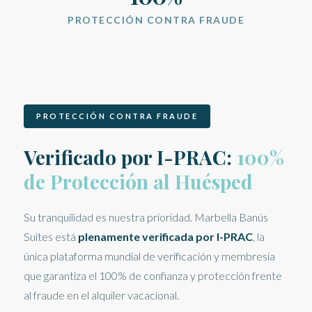
PROTECCIÓN CONTRA FRAUDE
PROTECCIÓN CONTRA FRAUDE
Verificado por I-PRAC:
100%
Marbella Banús Suites
×
de Protección al Huésped
en directo
Conserje IA · Puerto Banús
Su tranquilidad es nuestra prioridad. Marbella Banús
Suites está
plenamente verificada por I-PRAC
, la
única plataforma mundial de verificación y membresía
que garantiza el 100% de confianza y protección frente
al fraude en el alquiler vacacional.