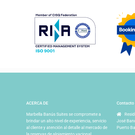
ACERCA DE
Contacto
Marbella Banús Suites se compromete a
Resid
brindar un alto nivel de experiencia, servicio
José Banú
al cliente y atención al detalle al mercado de
Puerto Ba
la reservas de alojamiento vacional.