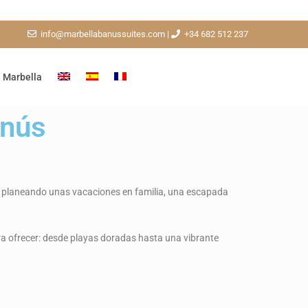
info@marbellabanussuites.com
|
+34 682 512 237
 Marbella
anús
s planeando unas vacaciones en familia, una escapada
ra ofrecer: desde playas doradas hasta una vibrante