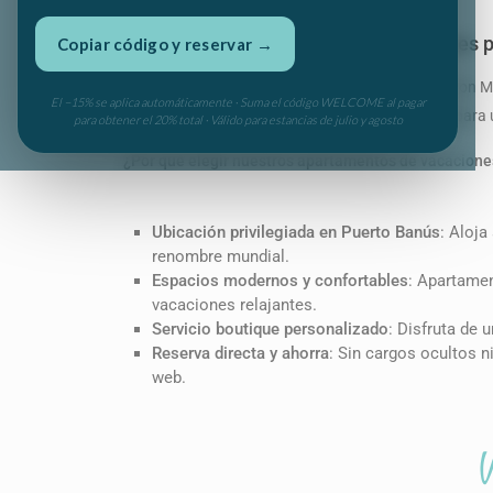
Descubre tu apartamento de vacaciones p
Copiar código y reservar →
Escápate al vibrante corazón de la Costa del Sol con
El −15% se aplica automáticamente · Suma el código WELCOME al pagar
de confort, conveniencia y ubicación privilegiada para 
para obtener el 20% total · Válido para estancias de julio y agosto
¿Por qué elegir nuestros apartamentos de vacacione
Ubicación privilegiada en Puerto Banús
: Aloja
renombre mundial.
Espacios modernos y confortables
: Apartame
vacaciones relajantes.
Servicio boutique personalizado
: Disfruta de 
Reserva directa y ahorra
: Sin cargos ocultos n
web.