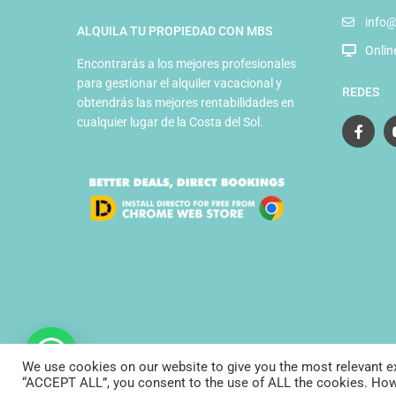
info
ALQUILA TU PROPIEDAD CON MBS
Onlin
Encontrarás a los mejores profesionales
para gestionar el alquiler vacacional y
REDES
obtendrás las mejores rentabilidades en
cualquier lugar de la Costa del Sol.
We use cookies on our website to give you the most relevant ex
© Marbella Banús Suites
“ACCEPT ALL”, you consent to the use of ALL the cookies. Howev