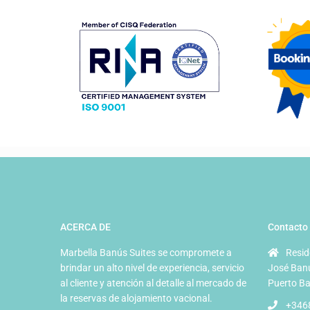
ACERCA DE
Contacto
Marbella Banús Suites se compromete a
Resid
brindar un alto nivel de experiencia, servicio
José Banú
al cliente y atención al detalle al mercado de
Puerto Ba
la reservas de alojamiento vacional.
+346