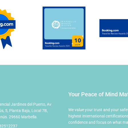
Your Peace of Mind Ma
encial Jardines del Puerto, Av
We value your trust and your safe
s, 5, Planta Baja, Local 7B,
highest international certificat
nús. 29660 Marbella.
confidence and focus on what mat
82512237