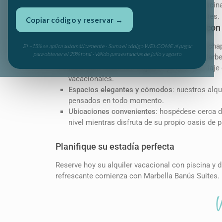
Reserva hoy tu alojamiento vacacional con piscina 
refrescante comienza con Marbella Banús Suites.
Copiar código y reservar →
¿Por qué elegir un alquiler vacacional con
Refresquese y recupere energías
: dese un cha
El −15% se aplica automáticamente · Suma el código WELCOME al pagar
para obtener el 20% total · Válido para estancias de julio y agosto
impresionantes playas y atracciones de Marbe
Ideal para todos los viajeros
: ya sea que viaje
vacacionales.
Espacios elegantes y cómodos
: nuestros alq
pensados ​​en todo momento.
Ubicaciones convenientes
: hospédese cerca d
nivel mientras disfruta de su propio oasis de 
Planifique su estadía perfecta
Reserve hoy su alquiler vacacional con piscina y d
refrescante comienza con Marbella Banús Suites.