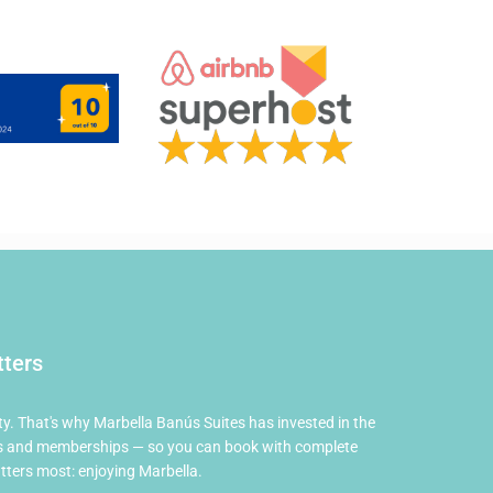
tters
Marbella Banús Suites
×
en directo
Conserje IA · Puerto Banús
ty. That's why Marbella Banús Suites has invested in the
ions and memberships — so you can book with complete
ters most: enjoying Marbella.