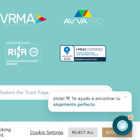
Explore Our Trust Page
×
¡Hola! 👋 Te ayudo a encontrar tu
alojamiento perfecto
1
cking
➤
Cookie Settings
REJECT ALL
ACCEPT ALL
Policy
Cookies
Terms and Conditions
Contacto
nt.