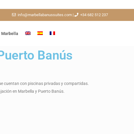
info@marbellabanussuites.com
|
+34 682 512 237
 Marbella
 Puerto Banús
e cuentan con piscinas privadas y compartidas.
ajación en Marbella y Puerto Banús.