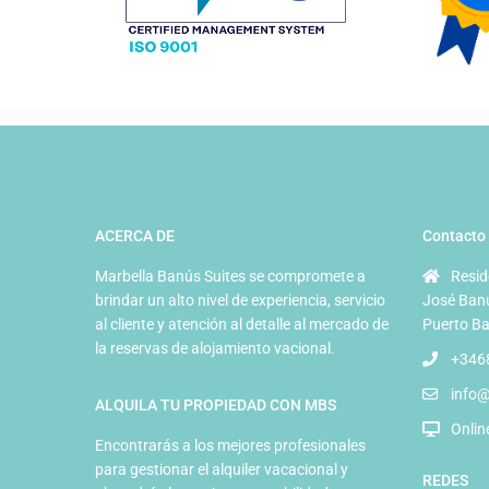
ACERCA DE
Contacto
Marbella Banús Suites se compromete a
Resid
brindar un alto nivel de experiencia, servicio
José Banú
al cliente y atención al detalle al mercado de
Puerto Ba
la reservas de alojamiento vacional.
+346
info
ALQUILA TU PROPIEDAD CON MBS
Onlin
Encontrarás a los mejores profesionales
para gestionar el alquiler vacacional y
REDES