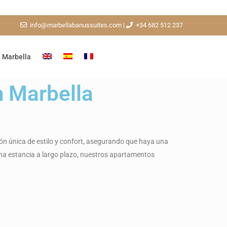
info@marbellabanussuites.com
|
+34 682 512 237
 Marbella
n Marbella
n única de estilo y confort, asegurando que haya una
una estancia a largo plazo, nuestros apartamentos