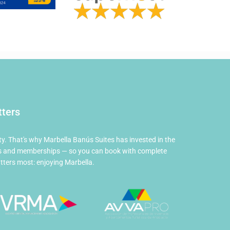
tters
Marbella Banús Suites
×
en directo
Conserje IA · Puerto Banús
ty. That's why Marbella Banús Suites has invested in the
ions and memberships — so you can book with complete
ters most: enjoying Marbella.